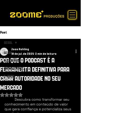
Post
GERAL
Joao Rohling
GERAL
18 de jul. de 2025
2 min de leitura
POR QUE O PODCAST É A
AUDIOVISUAL
FERRAMENTA DEFINITIVA PARA
INSTITUCIONAL
E-BOOK
CRIAR AUTORIDADE NO SEU
MERCADO
Avaliado com NaN de 5 estrelas.
	Descubra como transformar seu 
conhecimento em conteúdo de valor 
que gera confiança e potencializa seus 